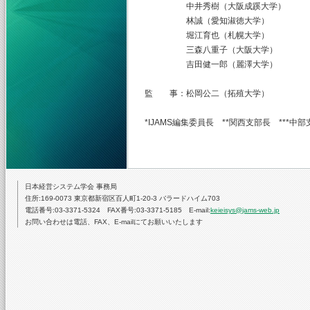
中井秀樹（大阪成蹊大学） 成
林誠（愛知淑徳大学） 柊紫
堀江育也（札幌大学） 松本
三森八重子（大阪大学） 山
吉田健一郎（麗澤大学）
監 事：松岡公二（拓殖大学） 
*IJAMS編集委員長 **関西支部長 ***中
日本経営システム学会 事務局
住所:169-0073 東京都新宿区百人町1-20-3 バラードハイム703
電話番号:03-3371-5324 FAX番号:03-3371-5185 E-mail:
keieisys@jams-web.jp
お問い合わせは電話、FAX、E-mailにてお願いいたします