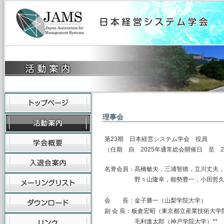
理事会
第23期 日本経営システム学会 役員
（任期 自 2025年通常総会開催日 至 
名誉会員：高橋敏夫，三浦智徳，立川丈夫
野々山隆幸，能勢豊一，小田哲久
会 長：金子勝一（山梨学院大学）
副 会 長：板倉宏昭（東京都立産業技術大
毛利進太郎（神戸学院大学）**