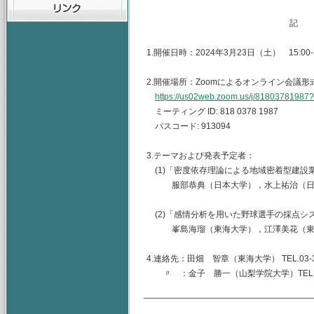
記
1.開催日時：2024年3月23日（土） 15:00-1
2.開催場所：Zoomによるオンライン会議形
https://us02web.zoom.us/j/81803781
ミーティング ID: 818 0378 1987
パスコード: 913094
3.テーマおよび発表予定者：
(1)「密度依存理論による地域密着型建設
服部恭典（日本大学），水上祐治（日
(2)「感情分析を用いた野球選手の採点シ
峯島海瑠（東海大学），江澤美花（東海
4.連絡先：田畑 智章（東海大学） TEL.03-344
〃 ：金子 勝一（山梨学院大学）TEL.055-22