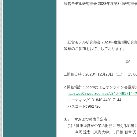
経営モデル研究部会 2023年度第3回研究部
主査 神奈川
（幹事）東海
山梨学院大
経営モデル研究部会 2023年度第3回研
皆様のご参加をお待ちしております。
記
1.開催日時：2023年12月23日（土） 15:00-
2.開催場所：Zoomによるオンライン会議形
https://us02web.zoom.us/j/8404491
ミーティング ID: 840 4491 7144
パスコード: 962720
3.テーマおよび発表予定者：
(1)「健康経営が企業の財務に与える影響
今岡 達宏（東海大学），田畑 智章 氏