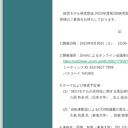
山梨学院大
経営モデル研究部会 2023年度第2回研
皆様のご参加をお待ちしております。
記
1.開催日時：2023年9月30日（土） 15:00-1
2.開催場所：Zoomによるオンライン会議形
https://us02web.zoom.us/j/8140627
ミーティング ID: 814 0627 7959
パスコード: 541901
3.テーマおよび発表予定者：
(1)「SECIモデルの共同化に関する実証
八田 怜央 氏（日本大学），水上 祐治
(2)「自転車配送によるCO2削減量の算出
久島 尚貴 氏（東海大学）， 田畑 智章
4.連絡先：田畑 智章（東海大学） TEL.03-344