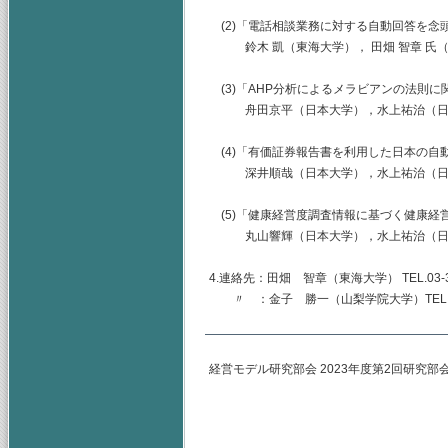
(2)「電話相談業務に対する自動回答を念
鈴木 凱（東海大学）， 田畑 智章 氏
(3)「AHP分析によるメラビアンの法則
舟田京平（日本大学），水上祐治（日
(4)「有価証券報告書を利用した日本の自
深井順哉（日本大学），水上祐治（日
(5)「健康経営度調査情報に基づく健康経
丸山響輝（日本大学），水上祐治（日
4.連絡先：田畑 智章（東海大学） TEL.03-344
〃 ：金子 勝一（山梨学院大学）TEL.055-22
経営モデル研究部会 2023年度第2回研究部
主査 神奈川
（幹事）東海