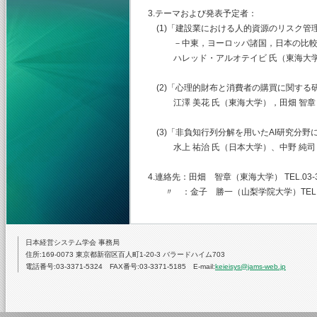
3.テーマおよび発表予定者：
(1)「建設業における人的資源のリスク管
－中東，ヨーロッパ諸国，日本の比較
ハレッド・アルオテイビ 氏（東海大学大
(2)「心理的財布と消費者の購買に関する
江澤 美花 氏（東海大学），田畑 智章
(3)「非負知行列分解を用いたAI研究分
水上 祐治 氏（日本大学）、中野 純司
4.連絡先：田畑 智章（東海大学） TEL.03-344
〃 ：金子 勝一（山梨学院大学）TEL.055-22
日本経営システム学会 事務局
住所:169-0073 東京都新宿区百人町1-20-3 バラードハイム703
電話番号:03-3371-5324 FAX番号:03-3371-5185 E-mail:
keieisys@jams-web.jp