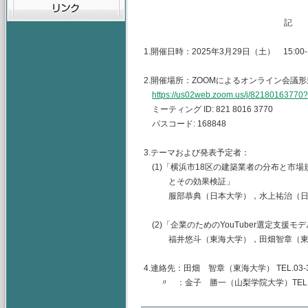
記
1.開催日時：2025年3月29日（土） 15:00-1
2.開催場所：ZOOMによるオンライン会議形
https://us02web.zoom.us/j/821801637
ミーティング ID: 821 8016 3770
パスコード: 168848
3.テーマおよび発表予定者：
(1)「横浜市18区の建築業者の分布と市
とその効果検証」
服部恭典（日本大学），水上祐治（日
(2)「企業のためのYouTuber選定支援モ
福井悠斗（東海大学），田畑智章（東
4.連絡先：田畑 智章（東海大学） TEL.03-344
〃 ：金子 勝一（山梨学院大学）TEL.055-22