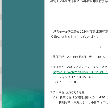
経営モデル研究部会 2024年度第1回研究部
(主査) 神奈
（幹事）東海
山梨学院大
経営モデル研究部会 2024年度第1回研
皆様のご参加をお待ちしております。
記
1.開催日時：2024年6月8日（土） 15:00-17
2.開催場所：ZOOMによるオンライン会議形
https://us02web.zoom.us/j/8531226
ミーティング ID: 853 1226 4965
パスコード: 715839
3.テーマおよび発表予定者：
(1)「授業における質問回答へのChatGP
田畑智章（東海大学），小林学（早稲田