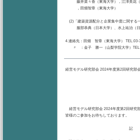
藤井菜々香（東海大学），江澤美花（東
，田畑智章（東海大学）
(2)「建築資源配分と企業集中度に関する
服部恭典（日本大学）、水上祐治（日
4.連絡先：田畑 智章（東海大学） TEL.03-344
〃 ：金子 勝一（山梨学院大学）TEL.055-22
経営モデル研究部会 2024年度第2回研究部
(主査) 神奈
（幹事）東海
山梨学院大
経営モデル研究部会 2024年度第2回研
皆様のご参加をお待ちしております。
記