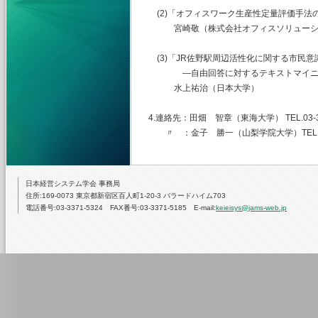
(2)「オフィスワーク生産性定量評価手法
宮崎敬（株式会社オフィスソリューシ
(3)「JR佐野駅周辺活性化に関する市民意
―自由回答に対するテキストマイニン
水上祐治（日本大学）
4.連絡先：田畑 智章（東海大学） TEL.03-344
〃 ：金子 勝一（山梨学院大学）TEL.055-22
日本経営システム学会 事務局
住所:169-0073 東京都新宿区百人町1-20-3 バラードハイム703
電話番号:03-3371-5324 FAX番号:03-3371-5185 E-mail:
keieisys@jams-web.jp