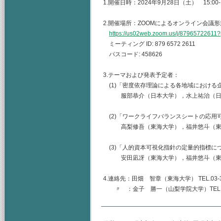
1.開催日時：2024年9月28日（土） 15:00-1
2.開催場所：ZOOMによるオンライン会議形
https://us02web.zoom.us/j/87965722
ミーティング ID: 879 6572 2611
パスコード: 458626
3.テーマおよび発表予定者：
(1)「密度依存理論による各地域における企
服部恭介（日本大学），水上祐治（日
(2)「ワークライフバランスシートの応用
高梨修吾（東海大学），福井悠斗（東海
(3)「人的資本可視化指針の定量的指標に
安田凪冴（東海大学），福井悠斗（東海
4.連絡先：田畑 智章（東海大学） TEL.03-344
〃 ：金子 勝一（山梨学院大学）TEL.055-22