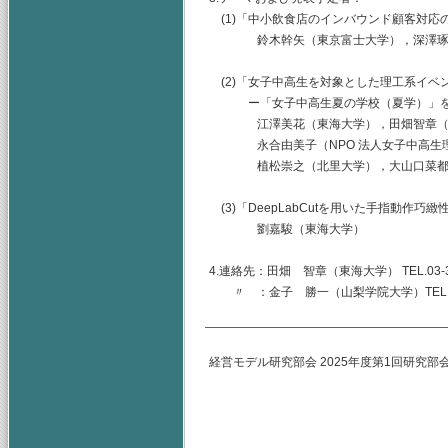
(1)「中小飲食店のインバウンド顧客対応
鈴木幹矢（東京富士大学），深澤琢也
(2)「女子中高生を対象とした理工系イベ
ー「女子中高生夏の学校（夏学）」を
江澤美花（東海大学），田畑智章（
永合由美子（NPO 法人女子中高生理
植松崇之（北里大学），大山口菜都美
(3)「DeepLabCutを用いた手指動作巧
劉嘉駿（東海大学）
4.連絡先：田畑 智章（東海大学） TEL.03-344
〃 ：金子 勝一（山梨学院大学）TEL.055-22
経営モデル研究部会 2025年度第1回研究部
(主査) 神奈
（幹事）東海
山梨学院大