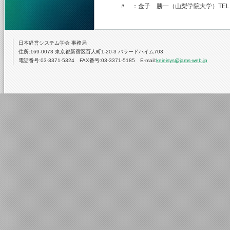
〃 ：金子 勝一（山梨学院大学）TEL.055-22
日本経営システム学会 事務局
住所:169-0073 東京都新宿区百人町1-20-3 バラードハイム703
電話番号:03-3371-5324 FAX番号:03-3371-5185 E-mail:
keieisys@jams-web.jp