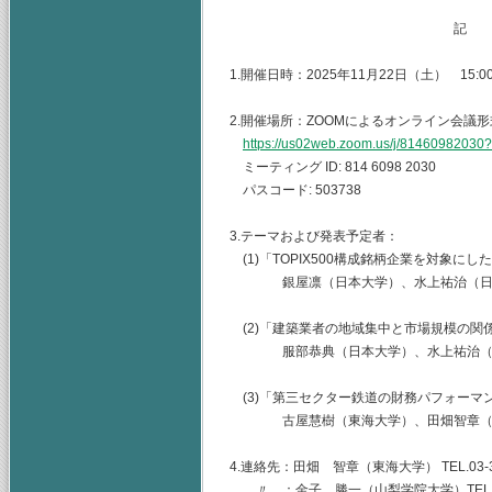
記
1.開催日時：2025年11月22日（土） 15:00-
2.開催場所：ZOOMによるオンライン会議形
https://us02web.zoom.us/j/8146098203
ミーティング ID: 814 6098 2030
パスコード: 503738
3.テーマおよび発表予定者：
(1)「TOPIX500構成銘柄企業を対象
銀屋凛（日本大学）、水上祐治（日
(2)「建築業者の地域集中と市場規模の関
服部恭典（日本大学）、水上祐治（
(3)「第三セクター鉄道の財務パフォーマ
古屋慧樹（東海大学）、田畑智章（
4.連絡先：田畑 智章（東海大学） TEL.03-344
〃 ：金子 勝一（山梨学院大学）TEL.055-22