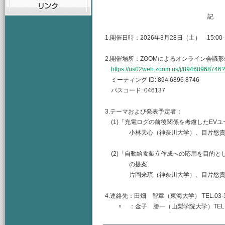
記
1.開催日時：2026年3月28日（土） 15:00-1
2.開催場所：ZOOMによるオンライン会議形
https://us02web.zoom.us/j/89468968
ミーティング ID: 894 6896 8746
パスコード: 046137
3.テーマおよび発表予定者：
(1)「充電ログの前後関係を考慮したEV
小林天心（神奈川大学）、目片悠貴（
(2)「自動給食献立作成への応用を目的と
の提案
片岡来琉（神奈川大学）、目片悠貴（
4.連絡先：田畑 智章（東海大学） TEL.03-344
〃 ：金子 勝一（山梨学院大学）TEL.055-22