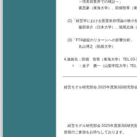
～理美容業界での検証～」
黄思豪（東海大学）、田畑智章（東
(2)「経営学における密度依存理論の狭小
服部恭介（日本大学）、堀尾志保（日
(3)「FTX破綻のリターンへの影響分析」
丸山博之（拓殖大学）
4.連絡先：田畑 智章（東海大学） TEL.03-344
〃 ：金子 勝一（山梨学院大学）TEL.055-22
経営モデル研究部会 2025年度第3回研究部
(主査) 神奈
（幹事）東海
山梨学院大
経営モデル研究部会 2025年度第3回研
皆様のご参加をお待ちしております。