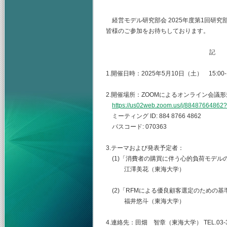
経営モデル研究部会 2025年度第1回研
皆様のご参加をお待ちしております。
記
1.開催日時：2025年5月10日（土） 15:00-1
2.開催場所：ZOOMによるオンライン会議形
https://us02web.zoom.us/j/884876648
ミーティング ID: 884 8766 4862
パスコード: 070363
3.テーマおよび発表予定者：
(1)「消費者の購買に伴う心的負荷モデル
江澤美花（東海大学）
(2)「RFMによる優良顧客選定のための基
福井悠斗（東海大学）
4.連絡先：田畑 智章（東海大学） TEL.03-344