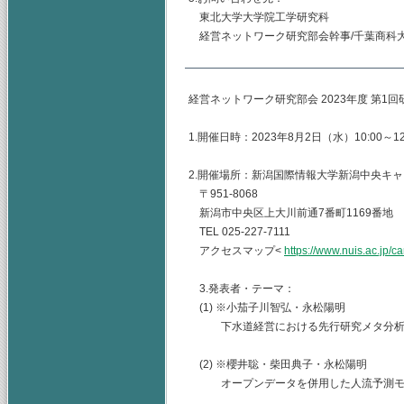
東北大学大学院工学研究科
経営ネットワーク研究部会幹事/千葉商科
経営ネットワーク研究部会 2023年度 第1
1.開催日時：2023年8月2日（水）10:00～12
2.開催場所：新潟国際情報大学新潟中央キャ
〒951-8068
新潟市中央区上大川前通7番町1169番地
TEL 025-227-7111
アクセスマップ<
https://www.nuis.ac.jp
3.発表者・テーマ：
(1) ※小茄子川智弘・永松陽明
下水道経営における先行研究メタ分
(2) ※櫻井聡・柴田典子・永松陽明
オープンデータを併用した人流予測モ