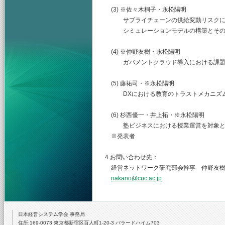
(3) ※佐々木桐子・永松陽明
サプライチェーンの供給変動リスクに
シミュレーションモデルの構築とその
(4) ※仲野友樹・永松陽明
ガバメントクラウド導入における課題整
(5) 藤祐司・※永松陽明
DXにおける教育のトラストメカニズム
(6) 杉西優一・井上拓・※永松陽明
塾ビジネスにおける授業運営を対象と
※発表者
4.お問い合わせ先：
経営ネットワーク研究部会幹事 仲野友樹
nakano@cuc.ac.jp
日本経営システム学会 事務局
住所:169-0073 東京都新宿区百人町1-20-3 バラードハイム703