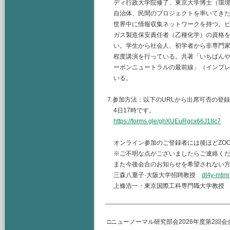
ディ行政大学院修了、東京大学博士（環境学
自治体、民間のプロジェクトを率いてきた
世界中に情報収集ネットワークを持つ。ビ
ガス製造保安責任者（乙種化学）の資格を
い。学生から社会人、初学者から非専門家
程度講演を行っている。共著「いちばんや
ーボンニュートラルの最前線」（インプレス
いる。
7.参加方法：以下のURLから出席可否の登
4日17時です。
https://forms.gle/ghXUEuRgcx66J18c7
オンライン参加のご登録者には後ほどZO
※ご不明な点がございましたらご連絡くだ
また今後会合のお知らせを希望されない方
三森八重子·大阪大学招聘教授
dt4y-mtmr
上條浩一・東京国際工科専門職大学教
□ニューノーマル研究部会2026年度第2回