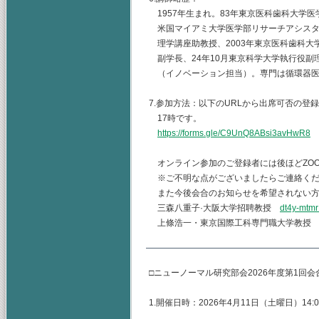
1957年生まれ。83年東京医科歯科大学医
米国マイアミ大学医学部リサーチアシスタ
理学講座助教授、2003年東京医科歯科大
副学長、24年10月東京科学大学執行役副
（イノベーション担当）。専門は循環器医
7.参加方法：以下のURLから出席可否の登録
17時です。
https://forms.gle/C9UnQ8ABsi3avHwR8
オンライン参加のご登録者には後ほどZO
※ご不明な点がございましたらご連絡くだ
また今後会合のお知らせを希望されない方
三森八重子·大阪大学招聘教授
dt4y-mtmr
上條浩一・東京国際工科専門職大学教
□ニューノーマル研究部会2026年度第1回
1.開催日時：2026年4月11日（土曜日）14:00-