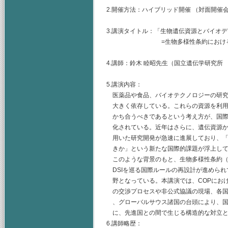
2.開催方法：ハイブリッド開催 （対面開催
3.講演タイトル：「生物遺伝資源とバイオ
=生物多様性条約における国際交
4.講師：鈴木 睦昭先生（国立遺伝学研究所 
5.講演内容：
医薬品や食品、バイオテクノロジーの研究
大きく依存している。これらの資源を利用
かち合うべきであるという考え方が、国際
化されている。近年はさらに、遺伝資源から
用いた研究開発が急速に進展しており、「
きか」という新たな国際的課題が浮上して
このような背景のもと、生物多様性条約（C
DSIを巡る国際ルールの再設計が進められ
野となっている。本講演では、COPにお
の交渉プロセスや非公式協議の現場、各国
、グローバルサウス諸国の台頭により、国
に、先進国との間で生じる構造的な対立と
6.講師略歴：