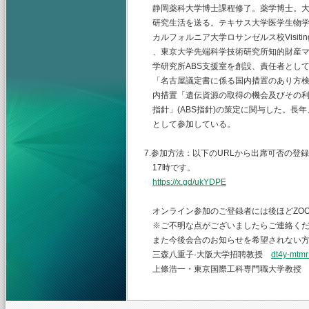
静岡薬科大学博士課程修了。薬学博士。大
研究生活を送る。テキサス大学医学生物学
カルフォルニア大学ロサンゼルス校Visiting
、東京大学先端科学技術研究所知的財産マ
学研究所ABS支援室を創設、責任者とし
「名古屋議定書に係る国内措置のあり方検
内措置「遺伝資源の取得の機会及びその利
指針」(ABS指針)の策定に関与した。長
として参加している。
7.参加方法：以下のURLから出席可否の登録
17時です。
https://x.gd/ukYDPE
オンライン参加のご登録者には後ほどZO
※ご不明な点がございましたらご連絡くだ
また今後会合のお知らせを希望されない方
三森八重子·大阪大学招聘教授
dt4y-mtmr
上條浩一・東京国際工科専門職大学教