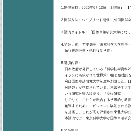
1.開催日時：2026年6月13日（土曜日） 14:0
2.開催方法：ハイブリッド開催 （対面開催
3.講演タイトル：「国際卓越研究大学にな
4.講師：古川 哲史先生（東京科学大学理
執行役副理事・執行役副学長）
5.講演内容：
日本政府が発行している「科学技術資料20
イランにも抜かれて世界第13位と危機的
府は国際卓越研究大学制度を創設した。日
例踏襲」が指摘されている。東京科学大学
いう研究分野の縦割り、「基礎研究」、「
りでなく、これらが融合する学際的な教育
創造するために、ビジョンに駆動される教育
を提案し、これが高く評価され東北大学に
本講演では、東京科学大学が国際卓越研究
6.講師略歴：