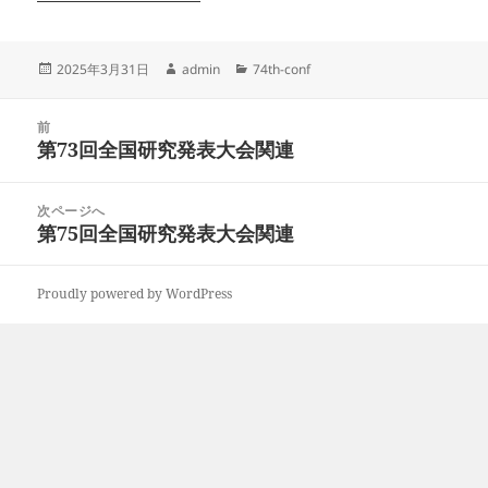
投
作
カ
2025年3月31日
admin
74th-conf
稿
成
テ
日:
者
ゴ
投
リ
前
稿
第73回全国研究発表大会関連
ー
前
ナ
の
ビ
投
次ページへ
ゲ
稿:
第75回全国研究発表大会関連
次
ー
の
シ
投
ョ
Proudly powered by WordPress
稿:
ン