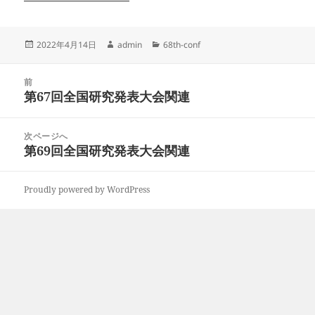
投
作
カ
2022年4月14日
admin
68th-conf
稿
成
テ
日:
者
ゴ
投
リ
前
稿
第67回全国研究発表大会関連
ー
前
ナ
の
ビ
投
次ページへ
ゲ
稿:
第69回全国研究発表大会関連
次
ー
の
シ
投
ョ
Proudly powered by WordPress
稿:
ン