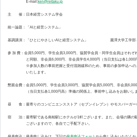
E-mail:
ken@reitaku.jp
主 催：日本経営システム学会
統一論題：「AIと経営システム」
基調講演：「ひとにやさしいAIと経営システム」 麗澤大学工学部 教
参 加 費：会員5,000円、学生会員3,000円、協賛学会員・同学生会員はそれ
と同額、非会員6,000円、非会員学生4,000円（当日支払は各1,000
※参加人数の事前把握と受付混雑緩和のため、事前の参加申込へのご
いたします。
懇親会費：会員5,000円、学生会員3,000円、協賛学会員5,000円、非会員6,00
（当日支払各1,000円高）準備の関係上、事前申し込みをお願いし
昼 食：最寄りのコンビニエンスストア（セブンイレブン）やモスバーガー
宿 泊：最寄駅である南柏駅にホテルが1軒ございます。また、会場の隣の
ございますので、各自でご手配下さい。
発表申込：発表申し込みは、下記の
発表申込フォーム
から申し込みいただくか