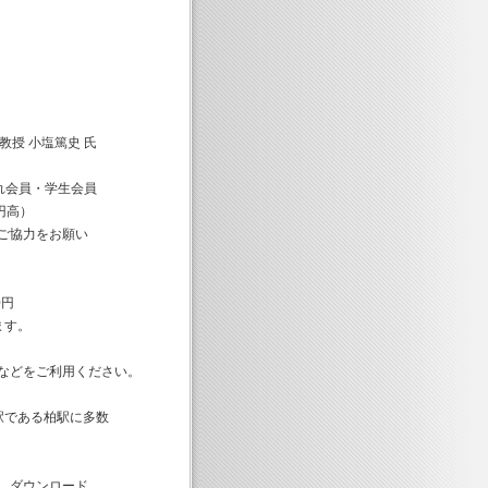
授 小塩篤史 氏
ぞれ会員・学生会員
円高）
協力をお願い
0円
ます。
などをご利用ください。
駅である柏駅に多数
、ダウンロード