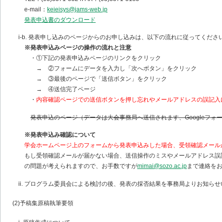
e-mail：
keieisys@jams-web.jp
発表申込書のダウンロード
i-b. 発表申し込みのページからのお申し込みは、以下の流れに従ってくださ
※発表申込みページの操作の流れと注意
・①下記の発表申込みページのリンクをクリック
→ ②フォームにデータを入力し「次へボタン」をクリック
→ ③最後のページで「送信ボタン」をクリック
→ ④送信完了ページ
・
内容確認ページでの送信ボタンを押し忘れやメールアドレスの誤記入
発表申込のページ（データは大会事務局へ送信されます、Googleフォ
※発表申込み確認について
学会ホームページ上のフォームから発表申込みした場合、受領確認メール
もし受領確認メールが届かない場合、送信操作のミスやメールアドレス誤
の問題が考えられますので、お手数ですが
mimai@sozo.ac.jp
まで連絡を
ii. プログラム委員会による検討の後、発表の採否結果を事務局よりお知ら
(2)予稿集原稿執筆要領