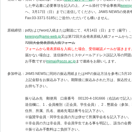
した申込書に必要事項を記入の上、メール添付で学会事務局
keieis
へ、3月17日（日）までに送信してください。JAMS NEWSの発表
Fax.03-3371-5185にご送付いただいても構いません。
原稿締切：pdfおよびword入稿または郵送にて、4月14日（日）まで（厳守）
keieisys@jams-web.jp
又は第72回大会発表原稿入稿フォームから
72回大会発表原稿入稿フォーム
フォームから発表原稿を入稿した場合、受領確認メールが届きます
届かない場合は、送信操作のミスやメールアドレス誤記入等の問題が
お手数ですが
mimai@sozo.ac.jp
まで連絡をお願いします。
参加申込：JAMS NEWSに同封の振込用紙またはHPの振込方法を参考に5月1
上記金額をお振込み下さい。期限後に振込みされた方は、振込控えま
お持ち下さい。
振り込み先 郵便局 口座番号 00120-4-191666（右詰めで記入
送信欄に、1．会員種別（正会員、学生会員）、2．懇親会（参加、不
住所、所属、氏名、連絡先電話番号を記入下さい。
※協賛学会員・同学生会員の方は併せて所属学会名を記入下さい。
※非会員の方は非会員、非会員学生である事を明記し、該当の会費を
※振り込み手数料はご負担下さい。