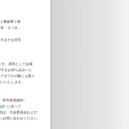
停１番線乗り場
校舎「さつき」
は大まかな目安
ています。原則として会場
PCをお持ち込みいた
換アダプタの数にも限り
願いいたします。
「研究発表細則」
pdf
）に従って
則は、大会委員会および
へお問い合わせください。