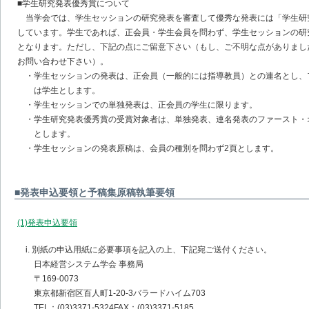
■学生研究発表優秀賞について
当学会では、学生セッションの研究発表を審査して優秀な発表には「学生研
しています。学生であれば、正会員・学生会員を問わず、学生セッションの研
となります。ただし、下記の点にご留意下さい（もし、ご不明な点がありまし
お問い合わせ下さい）。
・学生セッションの発表は、正会員（一般的には指導教員）との連名とし、
は学生とします。
・学生セッションでの単独発表は、正会員の学生に限ります。
・学生研究発表優秀賞の受賞対象者は、単独発表、連名発表のファースト・
とします。
・学生セッションの発表原稿は、会員の種別を問わず2頁とします。
■発表申込要領と予稿集原稿執筆要領
(1)発表申込要領
i. 別紙の申込用紙に必要事項を記入の上、下記宛ご送付ください。
日本経営システム学会 事務局
〒169-0073
東京都新宿区百人町1-20-3バラードハイム703
TEL：(03)3371-5324FAX：(03)3371-5185