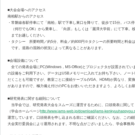
■大会会場へのアクセス
南柏駅からのアクセス
・常磐線各駅停車にて「南柏」駅で下車し東口を降りて、徒歩で15分。バス
（何行でもOK）から乗車し、「向原」もしくは「麗澤大学前」にて下車。
までお越しください。
・タクシー 所要時間／約5分、料金／約800円※タクシーの所要時間と料金
です。道路の混雑の状況によって異なることがあります。
■会場設備について
全ての発表会場にPC(Windows，MS-Office)とプロジェクタが設置され
の設備をご利用下さい。データはUSBメモリーに入れてお持ち下さい。ノート
だくことも可能ですが、教室ごとに接続ケーブル(VGA、HDMI)が異なり、変
がありますので、極力備え付けのPCをお使いいただきますよう、よろしくお
■研究発表に関する細則について
当学会では、研究発表大会をスムーズに運営するために、口頭発表に関して
（学会ホームページ
http://www.jams-web.jp/download/jams-kenkyuuhappyou.
運営しています。口頭発表を申し込まれる前にご確認ください。なお、この細
大会実行委員会により運用されます。不明な点がございましたら、学会事務局