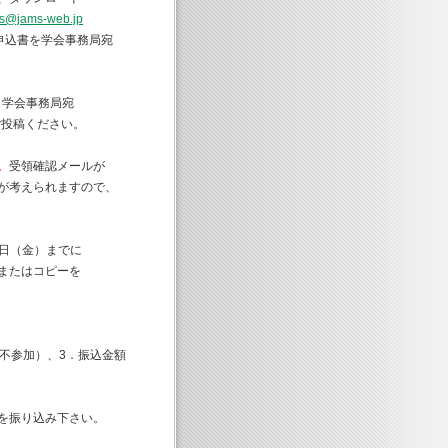
ys@jams-web.jp
申込書を学会事務局宛
、学会事務局宛
ご投稿ください。
。
受領確認メールが
考えられますので、
0日（金）までに
たはコピーを
）
参加）、3．振込金額
振り込み下さい。