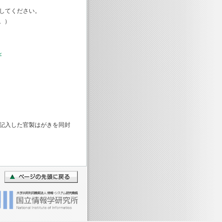
してください。
。）
ル
を記入した官製はがきを同封