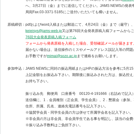
へ、3月27日（金）までに送信してください。JAMS NEWSの発表
局宛Fax.03-3371-5185にご送付いただいても構いません。
原稿締切：pdfおよびword入稿または郵送にて、4月24日（金）まで（厳守）
keieisys@jams-web.jp
又は第76回大会発表原稿入稿フォームから
76回大会発表原稿入稿フォーム
フォームから発表原稿を入稿した場合、受領確認メールが届きます
届かない場合は、送信操作のミスやメールアドレス誤記入等の問題が
お手数ですが
mimai@sozo.ac.jp
まで連絡をお願いします。
参加申込：JAMS NEWSに同封の振込用紙またはHPの振込方法を参考に5月1
上記金額をお振込み下さい。期限後に振込みされた方は、振込控えま
お持ち下さい。
振り込み先 郵便局 口座番号 00120-4-191666（右詰めで記入
送信欄に、1．会員種別（正会員、学生会員）、2．懇親会（参加、不
住所、所属、氏名、連絡先電話番号を記入下さい。
※協賛学会員・同学生会員の方は併せて所属学会名を記入下さい。
※非会員の方は非会員、非会員学生である事を明記し、該当の会費を
※振り込み手数料はご負担下さい。