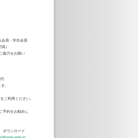
ぞれ会員・学生会員
円高）
協力をお願い
0円
ます。
等をご利用ください。
ご予約をお勧めし
、ダウンロード
ys@jams-web.jp