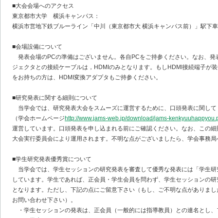
■大会会場へのアクセス
東京都市大学 横浜キャンパス：
横浜市営地下鉄ブルーライン「中川（東京都市大 横浜キャンパス前）」駅下車
■会場設備について
発表会場のPCの準備はございません。各自PCをご持参ください。なお、発
ジェクタとの接続ケーブルは，HDMIのみとなります。もしHDMI接続端子が装
をお持ちの方は、HDMI変換アダプタもご持参ください。
■研究発表に関する細則について
当学会では、研究発表大会をスムーズに運営するために、口頭発表に関して
（学会ホームページ
http://www.jams-web.jp/download/jams-kenkyuuhappyou.
運営しています。口頭発表を申し込まれる前にご確認ください。なお、この細
大会実行委員会により運用されます。不明な点がございましたら、学会事務局
■学生研究発表優秀賞について
当学会では、学生セッションの研究発表を審査して優秀な発表には「学生研
しています。学生であれば、正会員・学生会員を問わず、学生セッションの研
となります。ただし、下記の点にご留意下さい（もし、ご不明な点がありまし
お問い合わせ下さい）。
・学生セッションの発表は、正会員（一般的には指導教員）との連名とし、