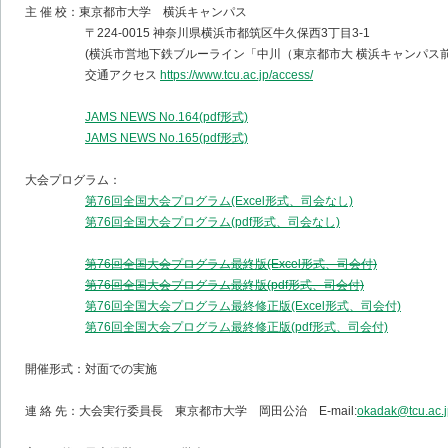
主 催 校：東京都市大学 横浜キャンパス
〒224-0015 神奈川県横浜市都筑区牛久保西3丁目3-1
(横浜市営地下鉄ブルーライン「中川（東京都市大 横浜キャンパス前）
交通アクセス
https://www.tcu.ac.jp/access/
JAMS NEWS No.164(pdf形式)
JAMS NEWS No.165(pdf形式)
大会プログラム：
第76回全国大会プログラム(Excel形式、司会なし)
第76回全国大会プログラム(pdf形式、司会なし)
第76回全国大会プログラム最終版(Excel形式、司会付)
第76回全国大会プログラム最終版(pdf形式、司会付)
第76回全国大会プログラム最終修正版(Excel形式、司会付)
第76回全国大会プログラム最終修正版(pdf形式、司会付)
開催形式：対面での実施
連 絡 先：大会実行委員長 東京都市大学 岡田公治 E-mail:
okadak@tcu.ac.j