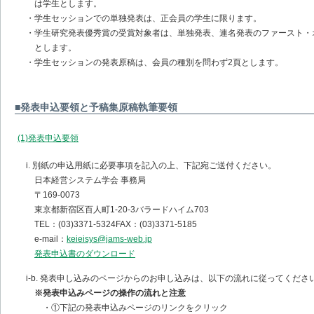
は学生とします。
・学生セッションでの単独発表は、正会員の学生に限ります。
・学生研究発表優秀賞の受賞対象者は、単独発表、連名発表のファースト・
とします。
・学生セッションの発表原稿は、会員の種別を問わず2頁とします。
■発表申込要領と予稿集原稿執筆要領
(1)発表申込要領
i. 別紙の申込用紙に必要事項を記入の上、下記宛ご送付ください。
日本経営システム学会 事務局
〒169-0073
東京都新宿区百人町1-20-3バラードハイム703
TEL：(03)3371-5324FAX：(03)3371-5185
e-mail：
keieisys@jams-web.jp
発表申込書のダウンロード
i-b. 発表申し込みのページからのお申し込みは、以下の流れに従ってくださ
※発表申込みページの操作の流れと注意
・①下記の発表申込みページのリンクをクリック