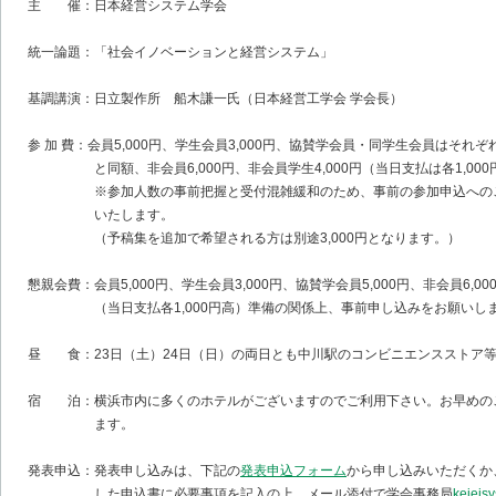
主 催：日本経営システム学会
統一論題：「社会イノベーションと経営システム」
基調講演：日立製作所 船木謙一氏（日本経営工学会 学会長）
参 加 費：会員5,000円、学生会員3,000円、協賛学会員・同学生会員はそれ
と同額、非会員6,000円、非会員学生4,000円（当日支払は各1,000
※参加人数の事前把握と受付混雑緩和のため、事前の参加申込へのご
いたします。
（予稿集を追加で希望される方は別途3,000円となります。）
懇親会費：会員5,000円、学生会員3,000円、協賛学会員5,000円、非会員6,00
（当日支払各1,000円高）準備の関係上、事前申し込みをお願いし
昼 食：23日（土）24日（日）の両日とも中川駅のコンビニエンスストア
宿 泊：横浜市内に多くのホテルがございますのでご利用下さい。お早めの
ます。
発表申込：発表申し込みは、下記の
発表申込フォーム
から申し込みいただくか
した申込書に必要事項を記入の上、メール添付で学会事務局
keieis