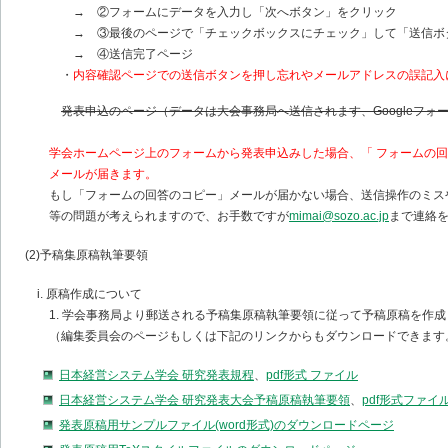
→ ②フォームにデータを入力し「次へボタン」をクリック
→ ③最後のページで「チェックボックスにチェック」して「送信ボ
→ ④送信完了ページ
・
内容確認ページでの送信ボタンを押し忘れやメールアドレスの誤記入
発表申込のページ（データは大会事務局へ送信されます、Googleフォ
学会ホームページ上のフォームから発表申込みした場合、「 フォームの
メールが届きます。
もし「フォームの回答のコピー」メールが届かない場合、送信操作のミス
等の問題が考えられますので、お手数ですが
mimai@sozo.ac.jp
まで連絡
(2)予稿集原稿執筆要領
i. 原稿作成について
1. 学会事務局より郵送される予稿集原稿執筆要領に従って予稿原稿を作成
（編集委員会のページもしくは下記のリンクからもダウンロードできます
日本経営システム学会 研究発表規程
、
pdf形式 ファイル
日本経営システム学会 研究発表大会予稿原稿執筆要領
、
pdf形式ファイ
発表原稿用サンプルファイル(word形式)のダウンロードページ