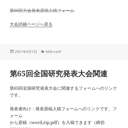
第66回大会発表原稿入稿フォーム
大会詳細ページへ戻る
投
カ
2021年4月1日
66th-conf
稿
テ
日:
ゴ
リ
第65回全国研究発表大会関連
ー
第65回全国研究発表大会に関連するフォームへのリンク
です。
発表者向け：発表原稿入稿フォームへのリンクです。フ
ォーム
から原稿（word,zip,pdf）を入稿できます（締切