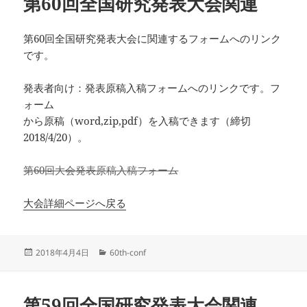
第60回全国研究発表大会関連
ー
第60回全国研究発表大会に関連するフォームへのリンク
です。
発表者向け：発表原稿入稿フォームへのリンクです。フ
ォーム
から原稿（word,zip,pdf）を入稿できます（締切
2018/4/20）。
第60回大会発表原稿入稿フォーム
大会詳細ページへ戻る
投
カ
2018年4月4日
60th-conf
稿
テ
日:
ゴ
リ
第59回全国研究発表大会関連
ー