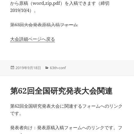
から原稿（word,zip,pdf）を入稿できます（締切
2019/10/4）。
第63回大会発表原稿入稿フォーム
大会詳細ページへ戻る
投
カ
2019年9月18日
63th-conf
稿
テ
日:
ゴ
リ
第62回全国研究発表大会関連
ー
第62回全国研究発表大会に関連するフォームへのリンク
です。
発表者向け：発表原稿入稿フォームへのリンクです。フ