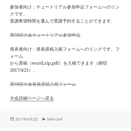
参加者向け：チュートリアル参加申込フォームへのリン
クです。
受講希望時間を選んで受講予約することができます。
第58回大会チュートリアル参加申込
発表者向け：発表原稿入稿フォームへのリンクです。フ
ォーム
から原稿（word,zip,pdf）を入稿できます（締切
2017/4/21）。
第58回大会発表原稿入稿フォーム
大会詳細ページへ戻る
投
カ
2017年4月2日
58th-conf
稿
テ
日:
ゴ