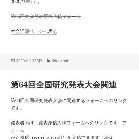
2020/10/21）。
第65回大会発表原稿入稿フォーム
大会詳細ページへ戻る
投
カ
2020年9月30日
65th-conf
稿
テ
日:
ゴ
リ
第64回全国研究発表大会関連
ー
第64回全国研究発表大会に関連するフォームへのリンク
です。
発表者向け：発表原稿入稿フォームへのリンクです。フ
ォーム
から原稿（word,zip,pdf）を入稿できます（締切