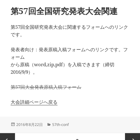
リ
第57回全国研究発表大会関連
ー
第57回全国研究発表大会に関連するフォームへのリンク
です。
発表者向け：発表原稿入稿フォームへのリンクです。フ
ォーム
から原稿（word,zip,pdf）を入稿できます（締切
2016/9/9）。
第57回大会発表原稿入稿フォーム
大会詳細ページへ戻る
投
カ
2016年8月22日
57th-conf
稿
テ
日:
ゴ
投