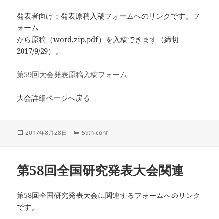
発表者向け：発表原稿入稿フォームへのリンクです。フ
ォーム
から原稿（word,zip,pdf）を入稿できます（締切
2017/9/29）。
第59回大会発表原稿入稿フォーム
大会詳細ページへ戻る
投
カ
2017年8月28日
59th-conf
稿
テ
日:
ゴ
リ
第58回全国研究発表大会関連
ー
第58回全国研究発表大会に関連するフォームへのリンク
です。