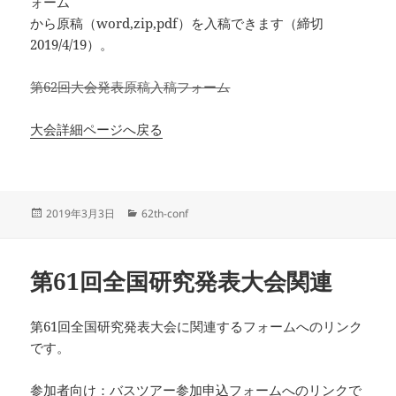
ォーム
から原稿（word,zip,pdf）を入稿できます（締切
2019/4/19）。
第62回大会発表原稿入稿フォーム
大会詳細ページへ戻る
投
カ
2019年3月3日
62th-conf
稿
テ
日:
ゴ
リ
第61回全国研究発表大会関連
ー
第61回全国研究発表大会に関連するフォームへのリンク
です。
参加者向け：バスツアー参加申込フォームへのリンクで