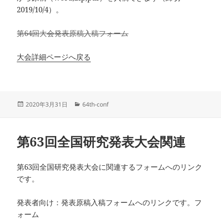
2019/10/4）。
第64回大会発表原稿入稿フォーム
大会詳細ページへ戻る
投
カ
2020年3月31日
64th-conf
稿
テ
日:
ゴ
リ
第63回全国研究発表大会関連
ー
第63回全国研究発表大会に関連するフォームへのリンク
です。
発表者向け：発表原稿入稿フォームへのリンクです。フ
ォーム