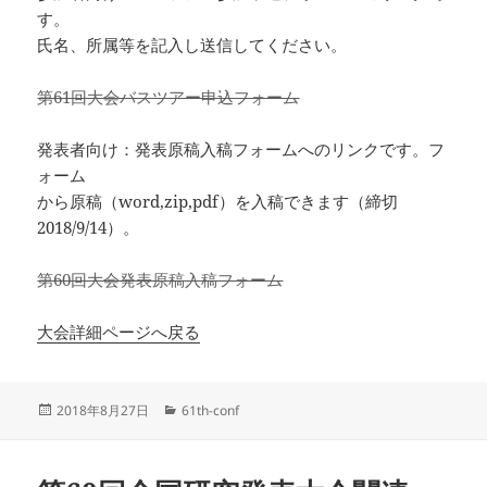
す。
氏名、所属等を記入し送信してください。
第61回大会バスツアー申込フォーム
発表者向け：発表原稿入稿フォームへのリンクです。フ
ォーム
から原稿（word,zip,pdf）を入稿できます（締切
2018/9/14）。
第60回大会発表原稿入稿フォーム
大会詳細ページへ戻る
投
カ
2018年8月27日
61th-conf
稿
テ
日:
ゴ
リ